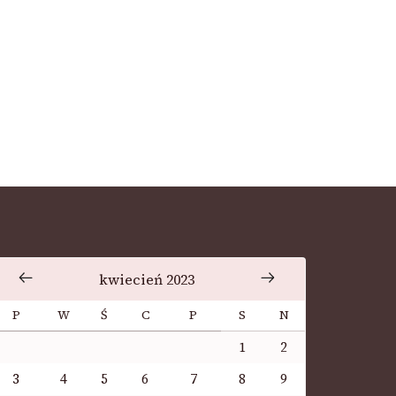
kwiecień 2023
P
W
Ś
C
P
S
N
1
2
3
4
5
6
7
8
9