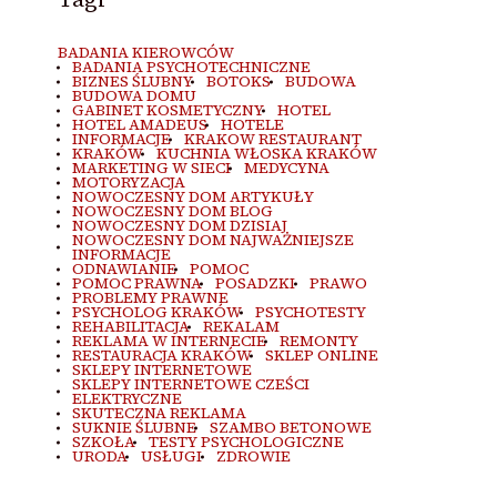
BADANIA KIEROWCÓW
BADANIA PSYCHOTECHNICZNE
BIZNES ŚLUBNY
BOTOKS
BUDOWA
BUDOWA DOMU
GABINET KOSMETYCZNY
HOTEL
HOTEL AMADEUS
HOTELE
INFORMACJE
KRAKOW RESTAURANT
KRAKÓW
KUCHNIA WŁOSKA KRAKÓW
MARKETING W SIECI
MEDYCYNA
MOTORYZACJA
NOWOCZESNY DOM ARTYKUŁY
NOWOCZESNY DOM BLOG
NOWOCZESNY DOM DZISIAJ
NOWOCZESNY DOM NAJWAŻNIEJSZE
INFORMACJE
ODNAWIANIE
POMOC
POMOC PRAWNA
POSADZKI
PRAWO
PROBLEMY PRAWNE
PSYCHOLOG KRAKÓW
PSYCHOTESTY
REHABILITACJA
REKALAM
REKLAMA W INTERNECIE
REMONTY
RESTAURACJA KRAKÓW
SKLEP ONLINE
SKLEPY INTERNETOWE
SKLEPY INTERNETOWE CZEŚCI
ELEKTRYCZNE
SKUTECZNA REKLAMA
SUKNIE ŚLUBNE
SZAMBO BETONOWE
SZKOŁA
TESTY PSYCHOLOGICZNE
URODA
USŁUGI
ZDROWIE