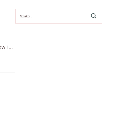
Szukaj:
w i …