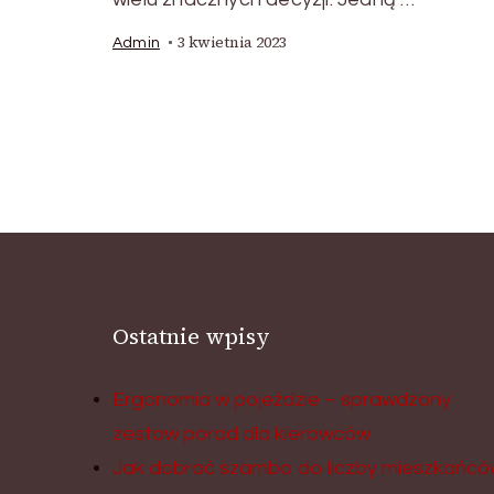
3 kwietnia 2023
Admin
Ostatnie wpisy
Ergonomia w pojeździe – sprawdzony
zestaw porad dla kierowców
Jak dobrać szambo do liczby mieszkańcó