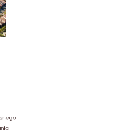
asnego
nia