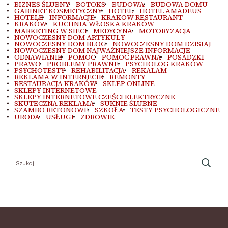
BIZNES ŚLUBNY
BOTOKS
BUDOWA
BUDOWA DOMU
GABINET KOSMETYCZNY
HOTEL
HOTEL AMADEUS
HOTELE
INFORMACJE
KRAKOW RESTAURANT
KRAKÓW
KUCHNIA WŁOSKA KRAKÓW
MARKETING W SIECI
MEDYCYNA
MOTORYZACJA
NOWOCZESNY DOM ARTYKUŁY
NOWOCZESNY DOM BLOG
NOWOCZESNY DOM DZISIAJ
NOWOCZESNY DOM NAJWAŻNIEJSZE INFORMACJE
ODNAWIANIE
POMOC
POMOC PRAWNA
POSADZKI
PRAWO
PROBLEMY PRAWNE
PSYCHOLOG KRAKÓW
PSYCHOTESTY
REHABILITACJA
REKALAM
REKLAMA W INTERNECIE
REMONTY
RESTAURACJA KRAKÓW
SKLEP ONLINE
SKLEPY INTERNETOWE
SKLEPY INTERNETOWE CZEŚCI ELEKTRYCZNE
SKUTECZNA REKLAMA
SUKNIE ŚLUBNE
SZAMBO BETONOWE
SZKOŁA
TESTY PSYCHOLOGICZNE
URODA
USŁUGI
ZDROWIE
Szukaj: