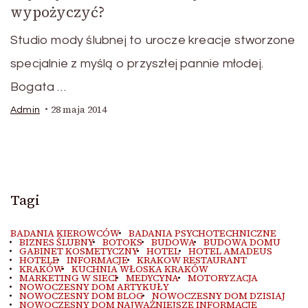
wypożyczyć?
Studio mody ślubnej to urocze kreacje stworzone
specjalnie z myślą o przyszłej pannie młodej.
Bogata …
28 maja 2014
Admin
Tagi
BADANIA KIEROWCÓW
BADANIA PSYCHOTECHNICZNE
BIZNES ŚLUBNY
BOTOKS
BUDOWA
BUDOWA DOMU
GABINET KOSMETYCZNY
HOTEL
HOTEL AMADEUS
HOTELE
INFORMACJE
KRAKOW RESTAURANT
KRAKÓW
KUCHNIA WŁOSKA KRAKÓW
MARKETING W SIECI
MEDYCYNA
MOTORYZACJA
NOWOCZESNY DOM ARTYKUŁY
NOWOCZESNY DOM BLOG
NOWOCZESNY DOM DZISIAJ
NOWOCZESNY DOM NAJWAŻNIEJSZE INFORMACJE