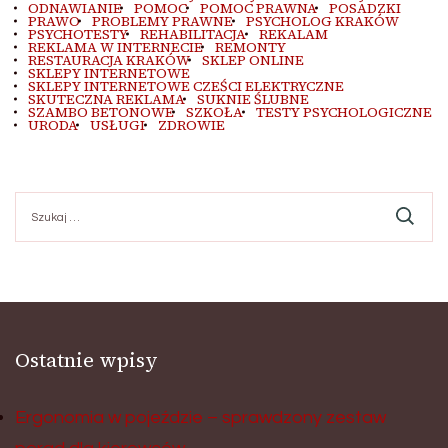
ODNAWIANIE
POMOC
POMOC PRAWNA
POSADZKI
PRAWO
PROBLEMY PRAWNE
PSYCHOLOG KRAKÓW
PSYCHOTESTY
REHABILITACJA
REKALAM
REKLAMA W INTERNECIE
REMONTY
RESTAURACJA KRAKÓW
SKLEP ONLINE
SKLEPY INTERNETOWE
SKLEPY INTERNETOWE CZEŚCI ELEKTRYCZNE
SKUTECZNA REKLAMA
SUKNIE ŚLUBNE
SZAMBO BETONOWE
SZKOŁA
TESTY PSYCHOLOGICZNE
URODA
USŁUGI
ZDROWIE
Szukaj:
Ostatnie wpisy
Ergonomia w pojeździe – sprawdzony zestaw