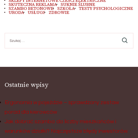
SKLEPY INTERNETOWE CZEŚCI ELEKTRYCZNE
SKUTECZNA REKLAMA
SUKNIE ŚLUBNE
SZAMBO BETONOWE
SZKOŁA
TESTY PSYCHOLOGICZNE
URODA
USŁUGI
ZDROWIE
Szukaj:
Ostatnie wpisy
Ergonomia w pojeździe – sprawdzony zestaw
porad dla kierowców
Jak dobrać szambo do liczby mieszkańców i
warunków działki? Najczęstsze błędy inwestorów.