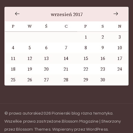
wrzesień 2017
P
W
Ś
C
P
S
N
1
2
3
4
5
6
7
8
9
10
11
12
13
14
15
16
17
18
19
20
21
22
23
24
25
26
27
28
29
30
© prawa autorskie2026
Pionierski blog rózna tematyka
.
Wszelkie prawa zastrzeżone.
Blossom Magazine | Stworzony
przez
Blossom Themes
.
Wspierany przez
WordPress
.