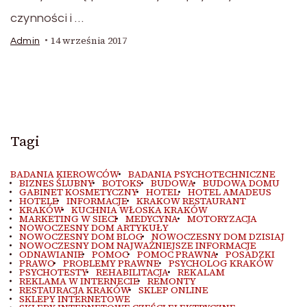
czynności i …
14 września 2017
Admin
Tagi
BADANIA KIEROWCÓW
BADANIA PSYCHOTECHNICZNE
BIZNES ŚLUBNY
BOTOKS
BUDOWA
BUDOWA DOMU
GABINET KOSMETYCZNY
HOTEL
HOTEL AMADEUS
HOTELE
INFORMACJE
KRAKOW RESTAURANT
KRAKÓW
KUCHNIA WŁOSKA KRAKÓW
MARKETING W SIECI
MEDYCYNA
MOTORYZACJA
NOWOCZESNY DOM ARTYKUŁY
NOWOCZESNY DOM BLOG
NOWOCZESNY DOM DZISIAJ
NOWOCZESNY DOM NAJWAŻNIEJSZE INFORMACJE
ODNAWIANIE
POMOC
POMOC PRAWNA
POSADZKI
PRAWO
PROBLEMY PRAWNE
PSYCHOLOG KRAKÓW
PSYCHOTESTY
REHABILITACJA
REKALAM
REKLAMA W INTERNECIE
REMONTY
RESTAURACJA KRAKÓW
SKLEP ONLINE
SKLEPY INTERNETOWE