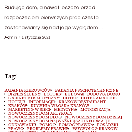
Budując dom, a nawet jeszcze przed
rozpoczęciem pierwszych prac często
zastanawiamy się nad jego wyglądem …
1 stycznia 2021
Admin
Tagi
BADANIA KIEROWCÓW
BADANIA PSYCHOTECHNICZNE
BIZNES ŚLUBNY
BOTOKS
BUDOWA
BUDOWA DOMU
GABINET KOSMETYCZNY
HOTEL
HOTEL AMADEUS
HOTELE
INFORMACJE
KRAKOW RESTAURANT
KRAKÓW
KUCHNIA WŁOSKA KRAKÓW
MARKETING W SIECI
MEDYCYNA
MOTORYZACJA
NOWOCZESNY DOM ARTYKUŁY
NOWOCZESNY DOM BLOG
NOWOCZESNY DOM DZISIAJ
NOWOCZESNY DOM NAJWAŻNIEJSZE INFORMACJE
ODNAWIANIE
POMOC
POMOC PRAWNA
POSADZKI
PRAWO
PROBLEMY PRAWNE
PSYCHOLOG KRAKÓW