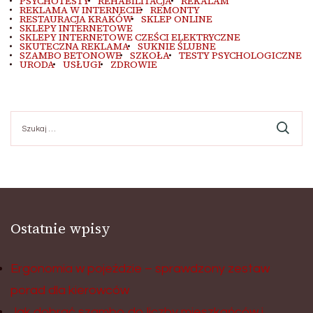
PSYCHOTESTY
REHABILITACJA
REKALAM
REKLAMA W INTERNECIE
REMONTY
RESTAURACJA KRAKÓW
SKLEP ONLINE
SKLEPY INTERNETOWE
SKLEPY INTERNETOWE CZEŚCI ELEKTRYCZNE
SKUTECZNA REKLAMA
SUKNIE ŚLUBNE
SZAMBO BETONOWE
SZKOŁA
TESTY PSYCHOLOGICZNE
URODA
USŁUGI
ZDROWIE
Szukaj:
Ostatnie wpisy
Ergonomia w pojeździe – sprawdzony zestaw
porad dla kierowców
Jak dobrać szambo do liczby mieszkańców i