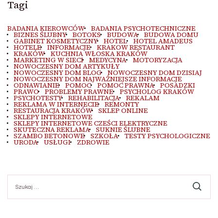
Tagi
BADANIA KIEROWCÓW
BADANIA PSYCHOTECHNICZNE
BIZNES ŚLUBNY
BOTOKS
BUDOWA
BUDOWA DOMU
GABINET KOSMETYCZNY
HOTEL
HOTEL AMADEUS
HOTELE
INFORMACJE
KRAKOW RESTAURANT
KRAKÓW
KUCHNIA WŁOSKA KRAKÓW
MARKETING W SIECI
MEDYCYNA
MOTORYZACJA
NOWOCZESNY DOM ARTYKUŁY
NOWOCZESNY DOM BLOG
NOWOCZESNY DOM DZISIAJ
NOWOCZESNY DOM NAJWAŻNIEJSZE INFORMACJE
ODNAWIANIE
POMOC
POMOC PRAWNA
POSADZKI
PRAWO
PROBLEMY PRAWNE
PSYCHOLOG KRAKÓW
PSYCHOTESTY
REHABILITACJA
REKALAM
REKLAMA W INTERNECIE
REMONTY
RESTAURACJA KRAKÓW
SKLEP ONLINE
SKLEPY INTERNETOWE
SKLEPY INTERNETOWE CZEŚCI ELEKTRYCZNE
SKUTECZNA REKLAMA
SUKNIE ŚLUBNE
SZAMBO BETONOWE
SZKOŁA
TESTY PSYCHOLOGICZNE
URODA
USŁUGI
ZDROWIE
Szukaj: