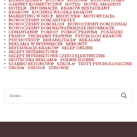
BIZNES ŚLUBNY
BOTOKS
BUDOWA
BUDOWA DOMU
GABINET KOSMETYCZNY
HOTEL
HOTEL AMADEUS
HOTELE
INFORMACJE
KRAKOW RESTAURANT
KRAKÓW
KUCHNIA WŁOSKA KRAKÓW
MARKETING W SIECI
MEDYCYNA
MOTORYZACJA
NOWOCZESNY DOM ARTYKUŁY
NOWOCZESNY DOM BLOG
NOWOCZESNY DOM DZISIAJ
NOWOCZESNY DOM NAJWAŻNIEJSZE INFORMACJE
ODNAWIANIE
POMOC
POMOC PRAWNA
POSADZKI
PRAWO
PROBLEMY PRAWNE
PSYCHOLOG KRAKÓW
PSYCHOTESTY
REHABILITACJA
REKALAM
REKLAMA W INTERNECIE
REMONTY
RESTAURACJA KRAKÓW
SKLEP ONLINE
SKLEPY INTERNETOWE
SKLEPY INTERNETOWE CZEŚCI ELEKTRYCZNE
SKUTECZNA REKLAMA
SUKNIE ŚLUBNE
SZAMBO BETONOWE
SZKOŁA
TESTY PSYCHOLOGICZNE
URODA
USŁUGI
ZDROWIE
Szukaj: