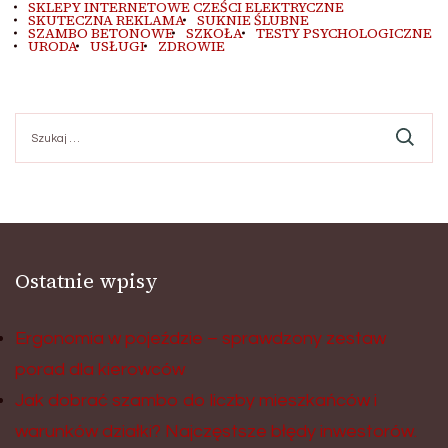
SKLEPY INTERNETOWE CZEŚCI ELEKTRYCZNE
SKUTECZNA REKLAMA
SUKNIE ŚLUBNE
SZAMBO BETONOWE
SZKOŁA
TESTY PSYCHOLOGICZNE
URODA
USŁUGI
ZDROWIE
Szukaj:
Ostatnie wpisy
Ergonomia w pojeździe – sprawdzony zestaw
porad dla kierowców
Jak dobrać szambo do liczby mieszkańców i
warunków działki? Najczęstsze błędy inwestorów.