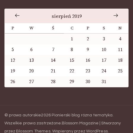
sierpień 2019
P
W
Ś
C
P
S
N
1
2
3
4
5
6
7
8
9
10
11
12
13
14
15
16
17
18
19
20
21
22
23
24
25
26
27
28
29
30
31
© prawa autorskie2026
Pionierski blog rózna tematyka
.
Wszelkie prawa zastrzeżone.
Blossom Magazine | Stworzony
przez
Blossom Themes
.
Wspierany przez
WordPress
.