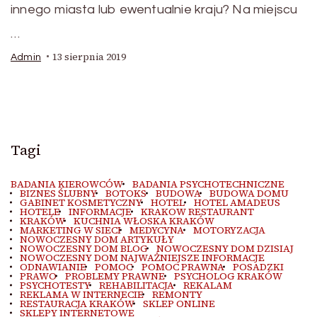
innego miasta lub ewentualnie kraju? Na miejscu
…
13 sierpnia 2019
Admin
Tagi
BADANIA KIEROWCÓW
BADANIA PSYCHOTECHNICZNE
BIZNES ŚLUBNY
BOTOKS
BUDOWA
BUDOWA DOMU
GABINET KOSMETYCZNY
HOTEL
HOTEL AMADEUS
HOTELE
INFORMACJE
KRAKOW RESTAURANT
KRAKÓW
KUCHNIA WŁOSKA KRAKÓW
MARKETING W SIECI
MEDYCYNA
MOTORYZACJA
NOWOCZESNY DOM ARTYKUŁY
NOWOCZESNY DOM BLOG
NOWOCZESNY DOM DZISIAJ
NOWOCZESNY DOM NAJWAŻNIEJSZE INFORMACJE
ODNAWIANIE
POMOC
POMOC PRAWNA
POSADZKI
PRAWO
PROBLEMY PRAWNE
PSYCHOLOG KRAKÓW
PSYCHOTESTY
REHABILITACJA
REKALAM
REKLAMA W INTERNECIE
REMONTY
RESTAURACJA KRAKÓW
SKLEP ONLINE
SKLEPY INTERNETOWE