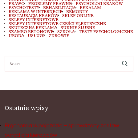
PRAWO
PROBLEMY PRAWNE
PSYCHOLOG KRAKÓW
PSYCHOTESTY
REHABILITACJA
REKALAM
REKLAMA W INTERNECIE
REMONTY
RESTAURACJA KRAKÓW
SKLEP ONLINE
SKLEPY INTERNETOWE
SKLEPY INTERNETOWE CZEŚCI ELEKTRYCZNE
SKUTECZNA REKLAMA
SUKNIE ŚLUBNE
SZAMBO BETONOWE
SZKOŁA
TESTY PSYCHOLOGICZNE
URODA
USŁUGI
ZDROWIE
Szukaj:
Ostatnie wpisy
Ergonomia w pojeździe – sprawdzony zestaw
porad dla kierowców