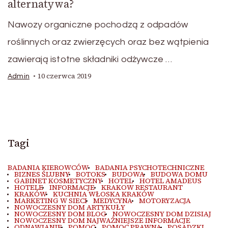
alternatywa?
Nawozy organiczne pochodzą z odpadów
roślinnych oraz zwierzęcych oraz bez wątpienia
zawierają istotne składniki odżywcze …
10 czerwca 2019
Admin
Tagi
BADANIA KIEROWCÓW
BADANIA PSYCHOTECHNICZNE
BIZNES ŚLUBNY
BOTOKS
BUDOWA
BUDOWA DOMU
GABINET KOSMETYCZNY
HOTEL
HOTEL AMADEUS
HOTELE
INFORMACJE
KRAKOW RESTAURANT
KRAKÓW
KUCHNIA WŁOSKA KRAKÓW
MARKETING W SIECI
MEDYCYNA
MOTORYZACJA
NOWOCZESNY DOM ARTYKUŁY
NOWOCZESNY DOM BLOG
NOWOCZESNY DOM DZISIAJ
NOWOCZESNY DOM NAJWAŻNIEJSZE INFORMACJE
ODNAWIANIE
POMOC
POMOC PRAWNA
POSADZKI