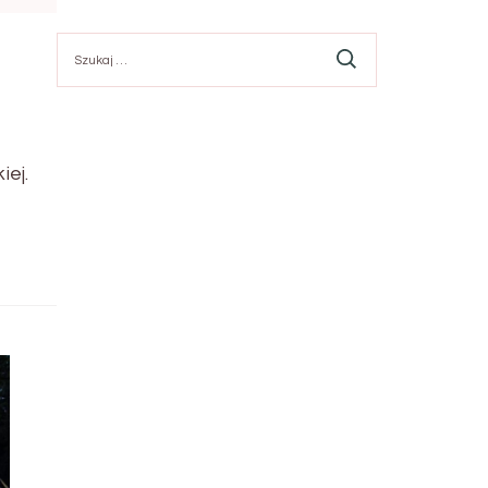
Szukaj:
iej.