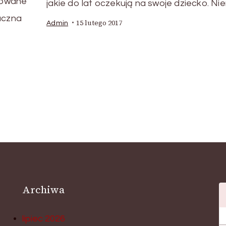
żowane
jakie do lat oczekują na swoje dziecko. Ni
aczna
15 lutego 2017
Admin
Archiwa
lipiec 2026