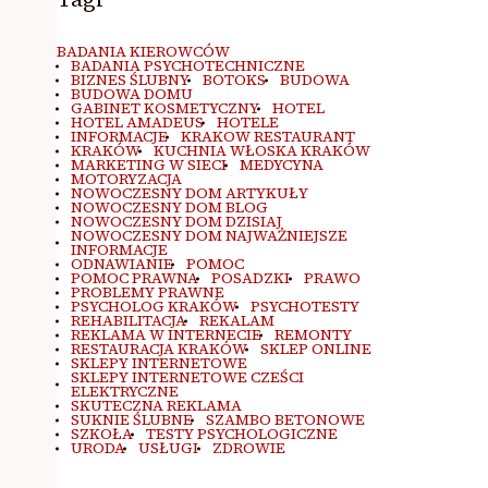
BADANIA KIEROWCÓW
BADANIA PSYCHOTECHNICZNE
BIZNES ŚLUBNY
BOTOKS
BUDOWA
BUDOWA DOMU
GABINET KOSMETYCZNY
HOTEL
HOTEL AMADEUS
HOTELE
INFORMACJE
KRAKOW RESTAURANT
KRAKÓW
KUCHNIA WŁOSKA KRAKÓW
MARKETING W SIECI
MEDYCYNA
MOTORYZACJA
NOWOCZESNY DOM ARTYKUŁY
NOWOCZESNY DOM BLOG
NOWOCZESNY DOM DZISIAJ
NOWOCZESNY DOM NAJWAŻNIEJSZE
INFORMACJE
ODNAWIANIE
POMOC
POMOC PRAWNA
POSADZKI
PRAWO
PROBLEMY PRAWNE
PSYCHOLOG KRAKÓW
PSYCHOTESTY
REHABILITACJA
REKALAM
REKLAMA W INTERNECIE
REMONTY
RESTAURACJA KRAKÓW
SKLEP ONLINE
SKLEPY INTERNETOWE
SKLEPY INTERNETOWE CZEŚCI
ELEKTRYCZNE
SKUTECZNA REKLAMA
SUKNIE ŚLUBNE
SZAMBO BETONOWE
SZKOŁA
TESTY PSYCHOLOGICZNE
URODA
USŁUGI
ZDROWIE