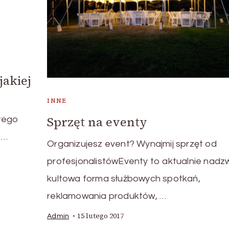
akiej
INNE
Sprzęt na eventy
tego
 …
Organizujesz event? Wynajmij sprzęt od
profesjonalistówEventy to aktualnie nadz
kultowa forma służbowych spotkań,
reklamowania produktów, …
15 lutego 2017
Admin