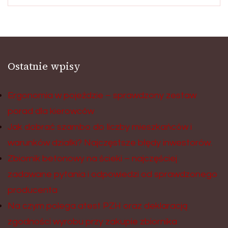
Ostatnie wpisy
Ergonomia w pojeździe – sprawdzony zestaw
porad dla kierowców
Jak dobrać szambo do liczby mieszkańców i
warunków działki? Najczęstsze błędy inwestorów.
Zbiornik betonowy na ścieki – najczęściej
zadawane pytania i odpowiedzi od sprawdzonego
producenta
Na czym polega atest PZH oraz deklaracją
zgodności wyrobu przy zakupie zbiornika