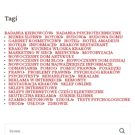
Tagi
BADANIA KIEROWCÓW
BADANIA PSYCHOTECHNICZNE
BIZNES ŚLUBNY
BOTOKS
BUDOWA
BUDOWA DOMU
GABINET KOSMETYCZNY
HOTEL
HOTEL AMADEUS
HOTELE
INFORMACJE
KRAKOW RESTAURANT
KRAKÓW
KUCHNIA WŁOSKA KRAKÓW
MARKETING W SIECI
MEDYCYNA
MOTORYZACJA
NOWOCZESNY DOM ARTYKUŁY
NOWOCZESNY DOM BLOG
NOWOCZESNY DOM DZISIAJ
NOWOCZESNY DOM NAJWAŻNIEJSZE INFORMACJE
ODNAWIANIE
POMOC
POMOC PRAWNA
POSADZKI
PRAWO
PROBLEMY PRAWNE
PSYCHOLOG KRAKÓW
PSYCHOTESTY
REHABILITACJA
REKALAM
REKLAMA W INTERNECIE
REMONTY
RESTAURACJA KRAKÓW
SKLEP ONLINE
SKLEPY INTERNETOWE
SKLEPY INTERNETOWE CZEŚCI ELEKTRYCZNE
SKUTECZNA REKLAMA
SUKNIE ŚLUBNE
SZAMBO BETONOWE
SZKOŁA
TESTY PSYCHOLOGICZNE
URODA
USŁUGI
ZDROWIE
Szukaj: