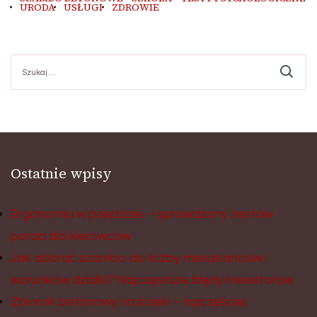
URODA
USŁUGI
ZDROWIE
Szukaj:
Ostatnie wpisy
Ergonomia w pojeździe – sprawdzony zestaw
porad dla kierowców
Jak dobrać szambo do liczby mieszkańców i
warunków działki? Najczęstsze błędy inwestorów.
Zbiornik betonowy na ścieki – najczęściej