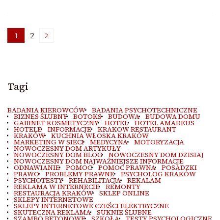
Stronicowanie
1
2
Strona
Strona
wpisów
Tagi
BADANIA KIEROWCÓW
BADANIA PSYCHOTECHNICZNE
BIZNES ŚLUBNY
BOTOKS
BUDOWA
BUDOWA DOMU
GABINET KOSMETYCZNY
HOTEL
HOTEL AMADEUS
HOTELE
INFORMACJE
KRAKOW RESTAURANT
KRAKÓW
KUCHNIA WŁOSKA KRAKÓW
MARKETING W SIECI
MEDYCYNA
MOTORYZACJA
NOWOCZESNY DOM ARTYKUŁY
NOWOCZESNY DOM BLOG
NOWOCZESNY DOM DZISIAJ
NOWOCZESNY DOM NAJWAŻNIEJSZE INFORMACJE
ODNAWIANIE
POMOC
POMOC PRAWNA
POSADZKI
PRAWO
PROBLEMY PRAWNE
PSYCHOLOG KRAKÓW
PSYCHOTESTY
REHABILITACJA
REKALAM
REKLAMA W INTERNECIE
REMONTY
RESTAURACJA KRAKÓW
SKLEP ONLINE
SKLEPY INTERNETOWE
SKLEPY INTERNETOWE CZEŚCI ELEKTRYCZNE
SKUTECZNA REKLAMA
SUKNIE ŚLUBNE
SZAMBO BETONOWE
SZKOŁA
TESTY PSYCHOLOGICZNE