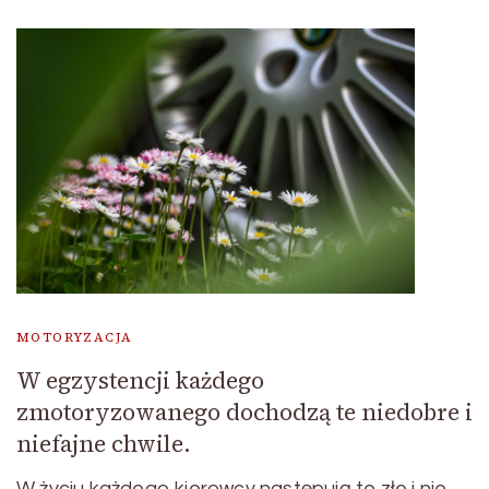
MOTORYZACJA
W egzystencji każdego
zmotoryzowanego dochodzą te niedobre i
niefajne chwile.
W życiu każdego kierowcy następują te złe i nie