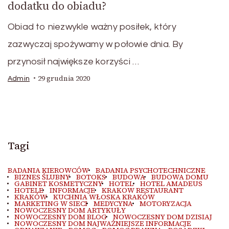
dodatku do obiadu?
Obiad to niezwykle ważny posiłek, który
zazwyczaj spożywamy w połowie dnia. By
przynosił największe korzyści …
29 grudnia 2020
Admin
Tagi
BADANIA KIEROWCÓW
BADANIA PSYCHOTECHNICZNE
BIZNES ŚLUBNY
BOTOKS
BUDOWA
BUDOWA DOMU
GABINET KOSMETYCZNY
HOTEL
HOTEL AMADEUS
HOTELE
INFORMACJE
KRAKOW RESTAURANT
KRAKÓW
KUCHNIA WŁOSKA KRAKÓW
MARKETING W SIECI
MEDYCYNA
MOTORYZACJA
NOWOCZESNY DOM ARTYKUŁY
NOWOCZESNY DOM BLOG
NOWOCZESNY DOM DZISIAJ
NOWOCZESNY DOM NAJWAŻNIEJSZE INFORMACJE