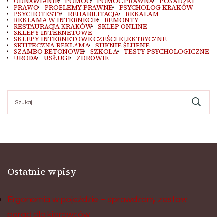
ODNAWIANIE
POMOC
POMOC PRAWNA
POSADZKI
PRAWO
PROBLEMY PRAWNE
PSYCHOLOG KRAKÓW
PSYCHOTESTY
REHABILITACJA
REKALAM
REKLAMA W INTERNECIE
REMONTY
RESTAURACJA KRAKÓW
SKLEP ONLINE
SKLEPY INTERNETOWE
SKLEPY INTERNETOWE CZEŚCI ELEKTRYCZNE
SKUTECZNA REKLAMA
SUKNIE ŚLUBNE
SZAMBO BETONOWE
SZKOŁA
TESTY PSYCHOLOGICZNE
URODA
USŁUGI
ZDROWIE
Szukaj:
Ostatnie wpisy
Ergonomia w pojeździe – sprawdzony zestaw
porad dla kierowców