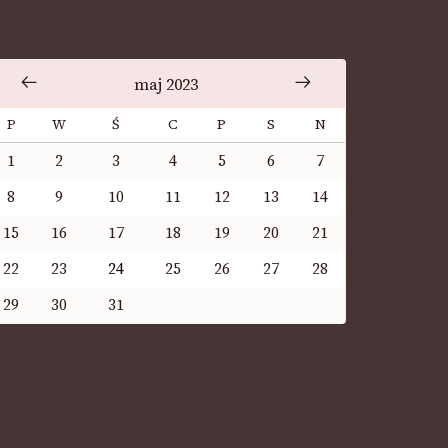
maj 2023
P
W
Ś
C
P
S
N
1
2
3
4
5
6
7
8
9
10
11
12
13
14
15
16
17
18
19
20
21
22
23
24
25
26
27
28
29
30
31