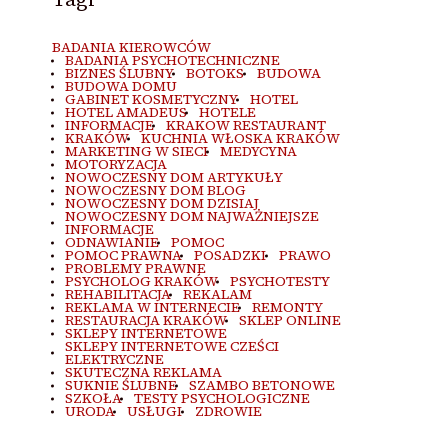
BADANIA KIEROWCÓW
BADANIA PSYCHOTECHNICZNE
BIZNES ŚLUBNY
BOTOKS
BUDOWA
BUDOWA DOMU
GABINET KOSMETYCZNY
HOTEL
HOTEL AMADEUS
HOTELE
INFORMACJE
KRAKOW RESTAURANT
KRAKÓW
KUCHNIA WŁOSKA KRAKÓW
MARKETING W SIECI
MEDYCYNA
MOTORYZACJA
NOWOCZESNY DOM ARTYKUŁY
NOWOCZESNY DOM BLOG
NOWOCZESNY DOM DZISIAJ
NOWOCZESNY DOM NAJWAŻNIEJSZE
INFORMACJE
ODNAWIANIE
POMOC
POMOC PRAWNA
POSADZKI
PRAWO
PROBLEMY PRAWNE
PSYCHOLOG KRAKÓW
PSYCHOTESTY
REHABILITACJA
REKALAM
REKLAMA W INTERNECIE
REMONTY
RESTAURACJA KRAKÓW
SKLEP ONLINE
SKLEPY INTERNETOWE
SKLEPY INTERNETOWE CZEŚCI
ELEKTRYCZNE
SKUTECZNA REKLAMA
SUKNIE ŚLUBNE
SZAMBO BETONOWE
SZKOŁA
TESTY PSYCHOLOGICZNE
URODA
USŁUGI
ZDROWIE