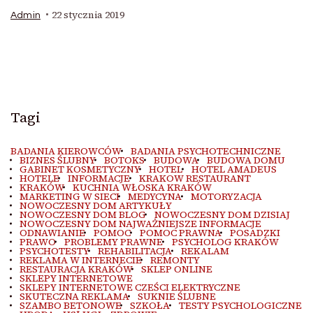
22 stycznia 2019
Admin
Tagi
BADANIA KIEROWCÓW
BADANIA PSYCHOTECHNICZNE
BIZNES ŚLUBNY
BOTOKS
BUDOWA
BUDOWA DOMU
GABINET KOSMETYCZNY
HOTEL
HOTEL AMADEUS
HOTELE
INFORMACJE
KRAKOW RESTAURANT
KRAKÓW
KUCHNIA WŁOSKA KRAKÓW
MARKETING W SIECI
MEDYCYNA
MOTORYZACJA
NOWOCZESNY DOM ARTYKUŁY
NOWOCZESNY DOM BLOG
NOWOCZESNY DOM DZISIAJ
NOWOCZESNY DOM NAJWAŻNIEJSZE INFORMACJE
ODNAWIANIE
POMOC
POMOC PRAWNA
POSADZKI
PRAWO
PROBLEMY PRAWNE
PSYCHOLOG KRAKÓW
PSYCHOTESTY
REHABILITACJA
REKALAM
REKLAMA W INTERNECIE
REMONTY
RESTAURACJA KRAKÓW
SKLEP ONLINE
SKLEPY INTERNETOWE
SKLEPY INTERNETOWE CZEŚCI ELEKTRYCZNE
SKUTECZNA REKLAMA
SUKNIE ŚLUBNE
SZAMBO BETONOWE
SZKOŁA
TESTY PSYCHOLOGICZNE