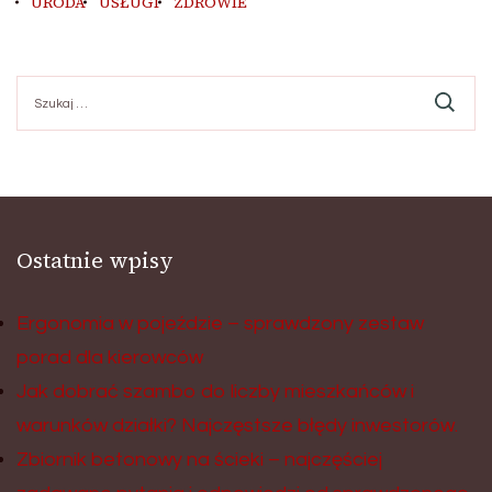
URODA
USŁUGI
ZDROWIE
Szukaj:
Ostatnie wpisy
Ergonomia w pojeździe – sprawdzony zestaw
porad dla kierowców
Jak dobrać szambo do liczby mieszkańców i
warunków działki? Najczęstsze błędy inwestorów.
Zbiornik betonowy na ścieki – najczęściej