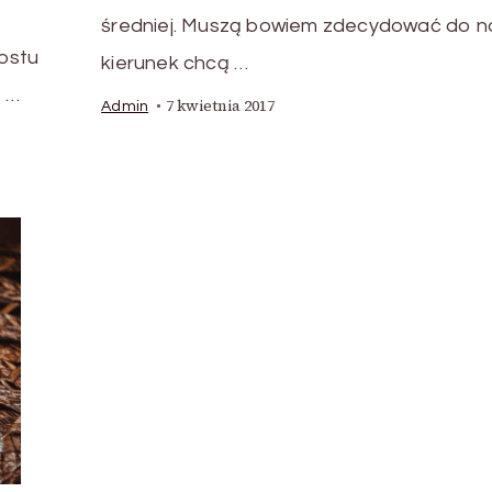
średniej. Muszą bowiem zdecydować do na
rostu
kierunek chcą …
e …
7 kwietnia 2017
Admin