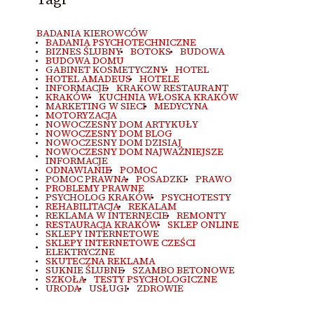
BADANIA KIEROWCÓW
BADANIA PSYCHOTECHNICZNE
BIZNES ŚLUBNY
BOTOKS
BUDOWA
BUDOWA DOMU
GABINET KOSMETYCZNY
HOTEL
HOTEL AMADEUS
HOTELE
INFORMACJE
KRAKOW RESTAURANT
KRAKÓW
KUCHNIA WŁOSKA KRAKÓW
MARKETING W SIECI
MEDYCYNA
MOTORYZACJA
NOWOCZESNY DOM ARTYKUŁY
NOWOCZESNY DOM BLOG
NOWOCZESNY DOM DZISIAJ
NOWOCZESNY DOM NAJWAŻNIEJSZE
INFORMACJE
ODNAWIANIE
POMOC
POMOC PRAWNA
POSADZKI
PRAWO
PROBLEMY PRAWNE
PSYCHOLOG KRAKÓW
PSYCHOTESTY
REHABILITACJA
REKALAM
REKLAMA W INTERNECIE
REMONTY
RESTAURACJA KRAKÓW
SKLEP ONLINE
SKLEPY INTERNETOWE
SKLEPY INTERNETOWE CZEŚCI
ELEKTRYCZNE
SKUTECZNA REKLAMA
SUKNIE ŚLUBNE
SZAMBO BETONOWE
SZKOŁA
TESTY PSYCHOLOGICZNE
URODA
USŁUGI
ZDROWIE