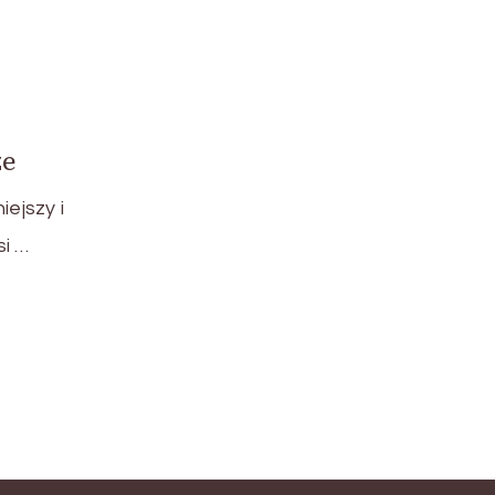
ze
iejszy i
i …