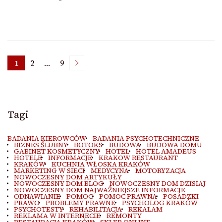
Stronicowanie
1
2
…
9
Strona
Strona
Strona
wpisów
Tagi
BADANIA KIEROWCÓW
BADANIA PSYCHOTECHNICZNE
BIZNES ŚLUBNY
BOTOKS
BUDOWA
BUDOWA DOMU
GABINET KOSMETYCZNY
HOTEL
HOTEL AMADEUS
HOTELE
INFORMACJE
KRAKOW RESTAURANT
KRAKÓW
KUCHNIA WŁOSKA KRAKÓW
MARKETING W SIECI
MEDYCYNA
MOTORYZACJA
NOWOCZESNY DOM ARTYKUŁY
NOWOCZESNY DOM BLOG
NOWOCZESNY DOM DZISIAJ
NOWOCZESNY DOM NAJWAŻNIEJSZE INFORMACJE
ODNAWIANIE
POMOC
POMOC PRAWNA
POSADZKI
PRAWO
PROBLEMY PRAWNE
PSYCHOLOG KRAKÓW
PSYCHOTESTY
REHABILITACJA
REKALAM
REKLAMA W INTERNECIE
REMONTY