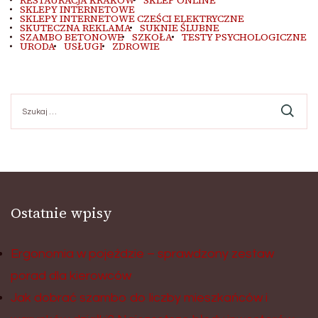
RESTAURACJA KRAKÓW
SKLEP ONLINE
SKLEPY INTERNETOWE
SKLEPY INTERNETOWE CZEŚCI ELEKTRYCZNE
SKUTECZNA REKLAMA
SUKNIE ŚLUBNE
SZAMBO BETONOWE
SZKOŁA
TESTY PSYCHOLOGICZNE
URODA
USŁUGI
ZDROWIE
Szukaj:
Ostatnie wpisy
Ergonomia w pojeździe – sprawdzony zestaw
porad dla kierowców
Jak dobrać szambo do liczby mieszkańców i