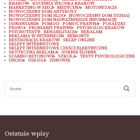
KRAKÓW
KUCHNIA WŁOSKA KRAKÓW
MARKETING W SIECI
MEDYCYNA
MOTORYZACJA
NOWOCZESNY DOM ARTYKUŁY
NOWOCZESNY DOM BLOG
NOWOCZESNY DOM DZISIAJ
NOWOCZESNY DOM NAJWAŻNIEJSZE INFORMACJE
ODNAWIANIE
POMOC
POMOC PRAWNA
POSADZKI
PRAWO
PROBLEMY PRAWNE
PSYCHOLOG KRAKÓW
PSYCHOTESTY
REHABILITACJA
REKALAM
REKLAMA W INTERNECIE
REMONTY
RESTAURACJA KRAKÓW
SKLEP ONLINE
SKLEPY INTERNETOWE
SKLEPY INTERNETOWE CZEŚCI ELEKTRYCZNE
SKUTECZNA REKLAMA
SUKNIE ŚLUBNE
SZAMBO BETONOWE
SZKOŁA
TESTY PSYCHOLOGICZNE
URODA
USŁUGI
ZDROWIE
Szukaj:
Ostatnie wpisy