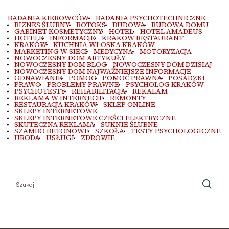
BADANIA KIEROWCÓW
BADANIA PSYCHOTECHNICZNE
BIZNES ŚLUBNY
BOTOKS
BUDOWA
BUDOWA DOMU
GABINET KOSMETYCZNY
HOTEL
HOTEL AMADEUS
HOTELE
INFORMACJE
KRAKOW RESTAURANT
KRAKÓW
KUCHNIA WŁOSKA KRAKÓW
MARKETING W SIECI
MEDYCYNA
MOTORYZACJA
NOWOCZESNY DOM ARTYKUŁY
NOWOCZESNY DOM BLOG
NOWOCZESNY DOM DZISIAJ
NOWOCZESNY DOM NAJWAŻNIEJSZE INFORMACJE
ODNAWIANIE
POMOC
POMOC PRAWNA
POSADZKI
PRAWO
PROBLEMY PRAWNE
PSYCHOLOG KRAKÓW
PSYCHOTESTY
REHABILITACJA
REKALAM
REKLAMA W INTERNECIE
REMONTY
RESTAURACJA KRAKÓW
SKLEP ONLINE
SKLEPY INTERNETOWE
SKLEPY INTERNETOWE CZEŚCI ELEKTRYCZNE
SKUTECZNA REKLAMA
SUKNIE ŚLUBNE
SZAMBO BETONOWE
SZKOŁA
TESTY PSYCHOLOGICZNE
URODA
USŁUGI
ZDROWIE
Szukaj: