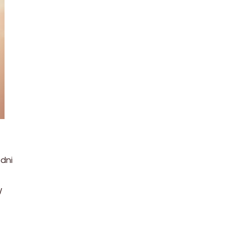
dni
W