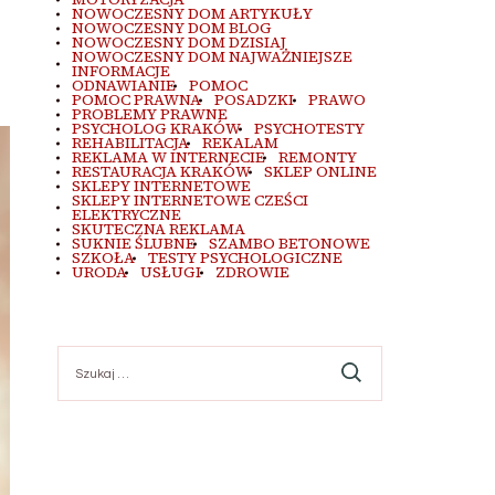
NOWOCZESNY DOM ARTYKUŁY
NOWOCZESNY DOM BLOG
NOWOCZESNY DOM DZISIAJ
NOWOCZESNY DOM NAJWAŻNIEJSZE
INFORMACJE
ODNAWIANIE
POMOC
POMOC PRAWNA
POSADZKI
PRAWO
PROBLEMY PRAWNE
PSYCHOLOG KRAKÓW
PSYCHOTESTY
REHABILITACJA
REKALAM
REKLAMA W INTERNECIE
REMONTY
RESTAURACJA KRAKÓW
SKLEP ONLINE
SKLEPY INTERNETOWE
SKLEPY INTERNETOWE CZEŚCI
ELEKTRYCZNE
SKUTECZNA REKLAMA
SUKNIE ŚLUBNE
SZAMBO BETONOWE
SZKOŁA
TESTY PSYCHOLOGICZNE
URODA
USŁUGI
ZDROWIE
Szukaj: