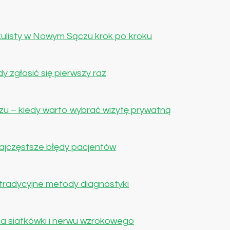
ulisty w Nowym Sączu krok po kroku
y zgłosić się pierwszy raz
u – kiedy warto wybrać wizytę prywatną
ajczęstsze błędy pacjentów
radycyjne metody diagnostyki
a siatkówki i nerwu wzrokowego