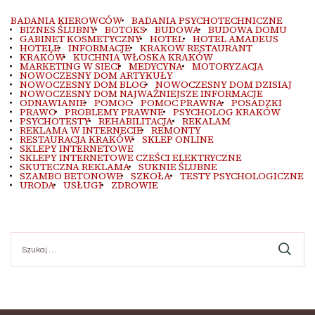
BADANIA KIEROWCÓW
BADANIA PSYCHOTECHNICZNE
BIZNES ŚLUBNY
BOTOKS
BUDOWA
BUDOWA DOMU
GABINET KOSMETYCZNY
HOTEL
HOTEL AMADEUS
HOTELE
INFORMACJE
KRAKOW RESTAURANT
KRAKÓW
KUCHNIA WŁOSKA KRAKÓW
MARKETING W SIECI
MEDYCYNA
MOTORYZACJA
NOWOCZESNY DOM ARTYKUŁY
NOWOCZESNY DOM BLOG
NOWOCZESNY DOM DZISIAJ
NOWOCZESNY DOM NAJWAŻNIEJSZE INFORMACJE
ODNAWIANIE
POMOC
POMOC PRAWNA
POSADZKI
PRAWO
PROBLEMY PRAWNE
PSYCHOLOG KRAKÓW
PSYCHOTESTY
REHABILITACJA
REKALAM
REKLAMA W INTERNECIE
REMONTY
RESTAURACJA KRAKÓW
SKLEP ONLINE
SKLEPY INTERNETOWE
SKLEPY INTERNETOWE CZEŚCI ELEKTRYCZNE
SKUTECZNA REKLAMA
SUKNIE ŚLUBNE
SZAMBO BETONOWE
SZKOŁA
TESTY PSYCHOLOGICZNE
URODA
USŁUGI
ZDROWIE
Szukaj: