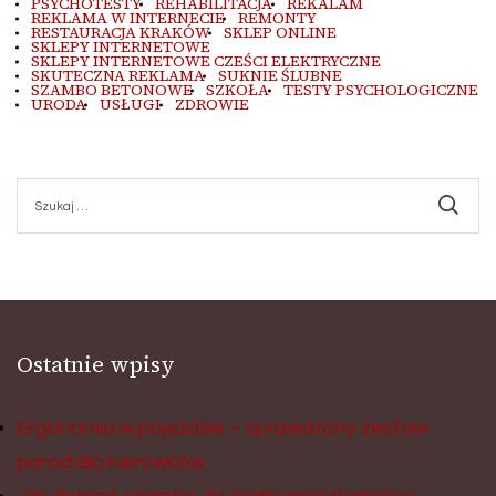
PSYCHOTESTY
REHABILITACJA
REKALAM
REKLAMA W INTERNECIE
REMONTY
RESTAURACJA KRAKÓW
SKLEP ONLINE
SKLEPY INTERNETOWE
SKLEPY INTERNETOWE CZEŚCI ELEKTRYCZNE
SKUTECZNA REKLAMA
SUKNIE ŚLUBNE
SZAMBO BETONOWE
SZKOŁA
TESTY PSYCHOLOGICZNE
URODA
USŁUGI
ZDROWIE
Szukaj:
Ostatnie wpisy
Ergonomia w pojeździe – sprawdzony zestaw
porad dla kierowców