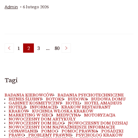
6 lutego 2026
Admin
Stronicowanie
1
2
3
…
80
Strona
Strona
Strona
Strona
wpisów
Tagi
BADANIA KIEROWCÓW
BADANIA PSYCHOTECHNICZNE
BIZNES ŚLUBNY
BOTOKS
BUDOWA
BUDOWA DOMU
GABINET KOSMETYCZNY
HOTEL
HOTEL AMADEUS
HOTELE
INFORMACJE
KRAKOW RESTAURANT
KRAKÓW
KUCHNIA WŁOSKA KRAKÓW
MARKETING W SIECI
MEDYCYNA
MOTORYZACJA
NOWOCZESNY DOM ARTYKUŁY
NOWOCZESNY DOM BLOG
NOWOCZESNY DOM DZISIAJ
NOWOCZESNY DOM NAJWAŻNIEJSZE INFORMACJE
ODNAWIANIE
POMOC
POMOC PRAWNA
POSADZKI
PRAWO
PROBLEMY PRAWNE
PSYCHOLOG KRAKÓW